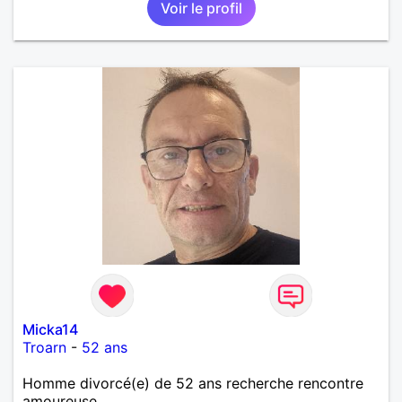
Voir le profil
dont je m’occupe en garde alternée. J’aime à peu
près tous les styles de musique. (Oui je suis pas
trop fan de Jul). Je fais du sport pour garder la
forme et plutôt agréable à regarder. (Enfin je le
pense en tout cas 😂)
Micka14
Troarn
-
52 ans
Homme divorcé(e) de 52 ans recherche rencontre
amoureuse