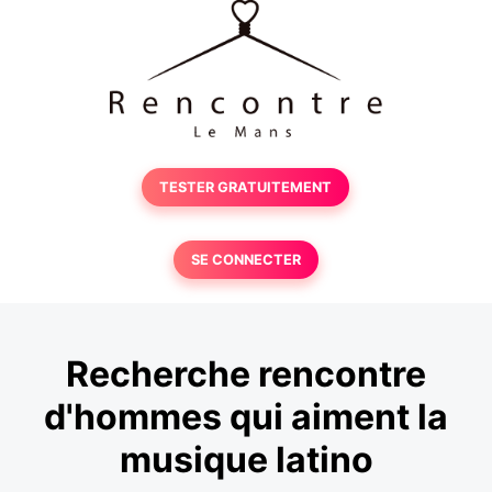
TESTER GRATUITEMENT
SE CONNECTER
Recherche rencontre
d'hommes qui aiment la
musique latino