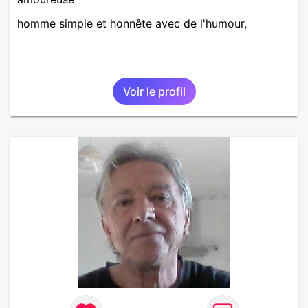
homme simple et honnête avec de l'humour,
Voir le profil