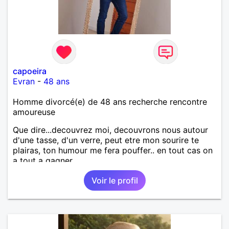
capoeira
Evran
-
48 ans
Homme divorcé(e) de 48 ans recherche rencontre
amoureuse
Que dire...decouvrez moi, decouvrons nous autour
d'une tasse, d'un verre, peut etre mon sourire te
plairas, ton humour me fera pouffer.. en tout cas on
a tout a gagner.
Voir le profil