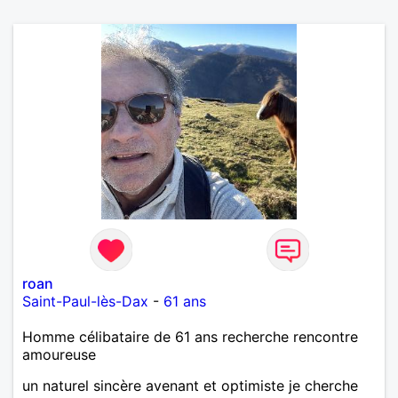
roan
Saint-Paul-lès-Dax
-
61 ans
Homme célibataire de 61 ans recherche rencontre
amoureuse
un naturel sincère avenant et optimiste je cherche