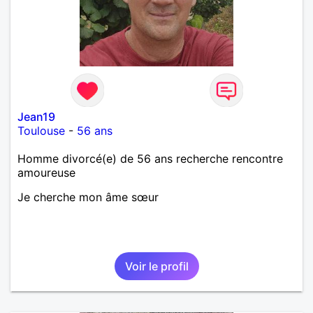
Jean19
Toulouse
-
56 ans
Homme divorcé(e) de 56 ans recherche rencontre
amoureuse
Je cherche mon âme sœur
Voir le profil