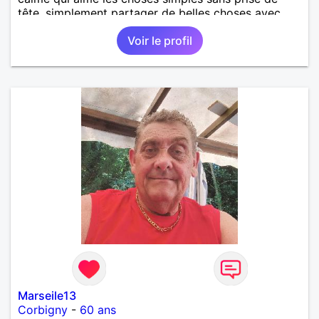
tête, simplement partager de belles choses avec
une personne qui me ressemble .
Voir le profil
Marseile13
Corbigny
-
60 ans