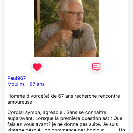
Paul967
Moulins
-
67 ans
Homme divorcé(e) de 67 ans recherche rencontre
amoureuse
Cordial sympa, agreable . Sans se connaitre
auparavant. Lorsque la première question est : Que
faisiez vous avant? je ne donne pas suite. Je suis
vintage désolé , on commence par bonjour .......... Un