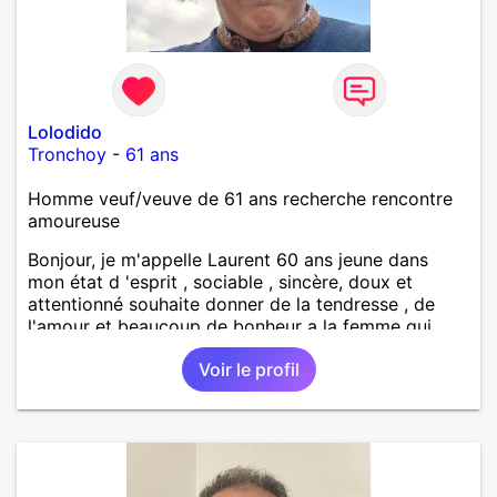
Lolodido
Tronchoy
-
61 ans
Homme veuf/veuve de 61 ans recherche rencontre
amoureuse
Bonjour, je m'appelle Laurent 60 ans jeune dans
mon état d 'esprit , sociable , sincère, doux et
attentionné souhaite donner de la tendresse , de
l'amour et beaucoup de bonheur a la femme qui
souhaitera partager ma vie . Bientôt en retraite a la
Voir le profil
fin de l 'année et libre de toute contrainte. Digne de
confiance à la femme qui voudras m 'en accorder
en toute sincérité. Pour le reste venez me découvrir
par un échange.