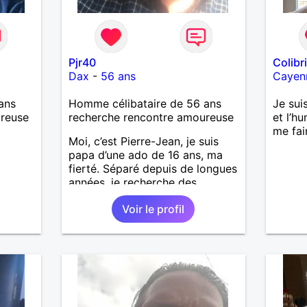
Pjr40
Colibr
Dax
-
56 ans
Cayen
ans
Homme célibataire de 56 ans
Je suis
ureuse
recherche rencontre amoureuse
et l’h
me fai
Moi, c’est Pierre-Jean, je suis
papa d’une ado de 16 ans, ma
fierté. Séparé depuis de longues
années, je recherche des
affinités amicales afin de
Voir le profil
rompre une solitude parfois
difficile à gérer ainsi que casser
le vague à l’âme. L’amitié reste
extrêmement importante à mes
yeux mais peut se décliner en
des sentiments plus puissants.
« Le temps fera son œuvre »
disait Arthur Schopenhauer,