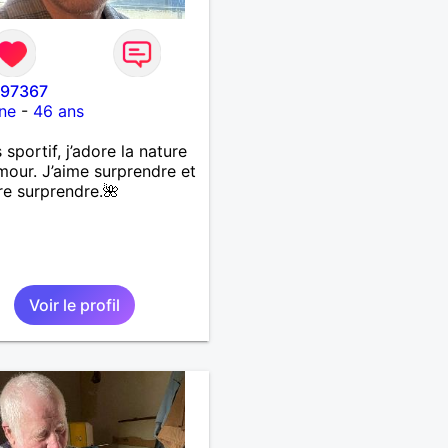
i97367
ne
-
46 ans
 sportif, j’adore la nature
umour. J’aime surprendre et
re surprendre.🌺
Voir le profil