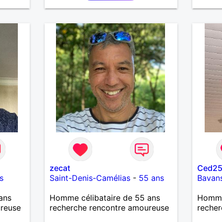
souhaitez, d’apprendre à me
connaître davantage. J’en serai
ravi….A très bientôt je l’espère.
zecat
Ced2
s
Saint-Denis-Camélias
-
55 ans
Bavan
ans
Homme célibataire de 55 ans
Homme 
ureuse
recherche rencontre amoureuse
recher