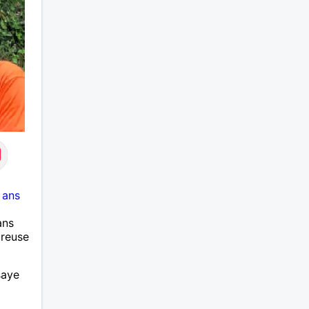
 ans
ans
ureuse
saye