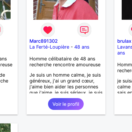
Marc891302
brulax
La Ferté-Loupière
-
48 ans
Lavans
ans
ans
Homme célibataire de 48 ans
ureuse
recherche rencontre amoureuse
Homme
recher
 de
Je suis un homme calme, je suis
rche
généreux, j'ai un grand cœur,
je suis
j'aime bien aider les personnes
calme 
que j'aime, je suis sérieux, je suis
sais e
sincère, je suis honnête, j'aime
Voir le profil
pas qu'on joue avec moi et
j'aime pas les mensonges. Je
cherche une relation amoureuse
et sérieuse.