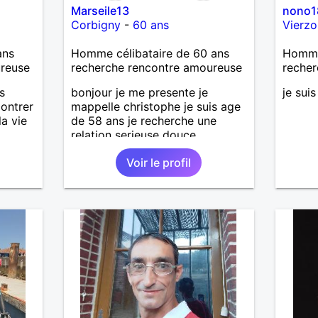
Marseile13
nono1
Corbigny
-
60 ans
Vierzo
ans
Homme célibataire de 60 ans
Homme 
ureuse
recherche rencontre amoureuse
recher
s
bonjour je me presente je
je suis
contrer
mappelle christophe je suis age
la vie
de 58 ans je recherche une
relation serieuse douce
attentionné et honnête je n'aime
Voir le profil
pas les mensonges et les
cachotteries je suis un homme
sensible doux câlin et franc. PS
je n'habite pas à Marseille mes
fans de l'équipe de l'OM je suis
du département de la Nièvre 58