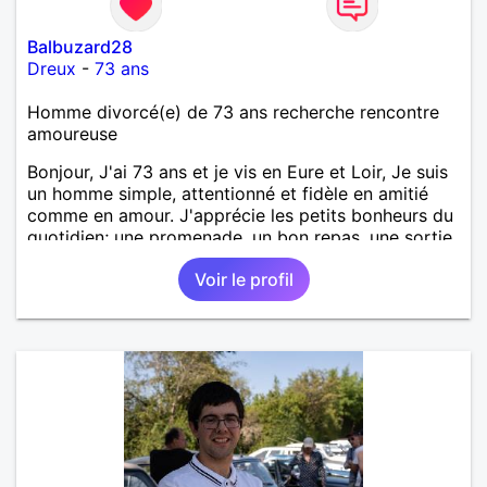
Balbuzard28
Dreux
-
73 ans
Homme divorcé(e) de 73 ans recherche rencontre
amoureuse
Bonjour, J'ai 73 ans et je vis en Eure et Loir, Je suis
un homme simple, attentionné et fidèle en amitié
comme en amour. J'apprécie les petits bonheurs du
quotidien; une promenade, un bon repas, une sortie,
une discision agréable ou un moment de détente à
Voir le profil
deux. Je souhaite rencontrer une femme douce,
honnête et bienveillante, avec qui partager des
moments de complicité, de rire et de confiance. Je
crois qu'une belle relation commence souvent par
une belle amitié et qu'il n'est jamais trop tard pour
écrire une nouvelle histoire. Si vous aimez les
échanges sincères, les valeurs de respect et de
simplicité, nous pourrions faire connaissance autour
d'un café suivi d'une balade, sans précipitation et
laisser le temps faire le reste. Au plaisir de vous lire.