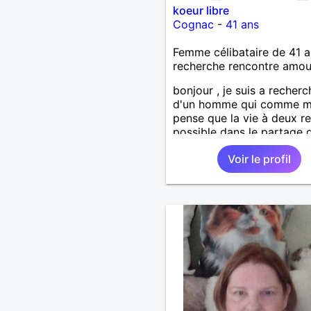
koeur libre
Cognac
-
41 ans
Femme célibataire de 41 a
recherche rencontre amo
bonjour , je suis a recherc
d'un homme qui comme m
pense que la vie à deux re
possible dans le partage 
sentiment sincère dans la
Voir le profil
compréhension, l'échange
l'écoute et la tolérance al
n'hésite pas je suis celle qu
faut a très vite dans l'espo
la confiance.