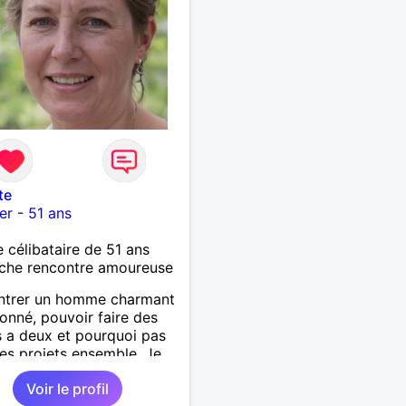
is à deux. Je peux tout
oute seule, mais j en ai
je veux partagé et rigoler
te
er
-
51 ans
célibataire de 51 ans
che rencontre amoureuse
ntrer un homme charmant
ionné, pouvoir faire des
s a deux et pourquoi pas
des projets ensemble. Je
n peu de fitness, balade,
Voir le profil
g et autre.