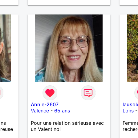
Annie-2607
lausole
Valence
-
65 ans
Lons
ans
Pour une relation sérieuse avec
Femme
ureuse
un Valentinoi
recher