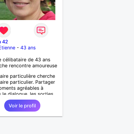
a 42
Etienne
-
43 ans
célibataire de 43 ans
che rencontre amoureuse
aire particulière cherche
aire particulier. Partager
oments agréables à
 le dialogue, les sorties,
lades etc. Une amitié dans
Voir le profil
mier temps. Je cherche
un homme simple, sincère,
ce.