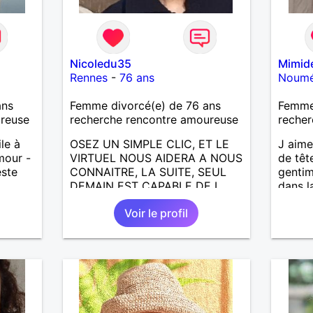
Nicoledu35
Mimid
Rennes
-
76 ans
Noum
ans
Femme divorcé(e) de 76 ans
Femme
ureuse
recherche rencontre amoureuse
recher
ile à
OSEZ UN SIMPLE CLIC, ET LE
J aime
amour -
VIRTUEL NOUS AIDERA A NOUS
de têt
este
CONNAITRE, LA SUITE, SEUL
gentim
DEMAIN EST CAPABLE DE L
dans la
ECRIRE; J AIMERAIS
randon
Voir le profil
RENCONTRER, LA COMPLICITE,
découv
LE PARTAGE DES BELLES
nouvea
CHOSES DE LA VIE : BALADES,
sur la 
VOYAGES EN FRANCE OU
aime d
AILLEURS. ETRE A L ECOUTE
bois p
DE L AUTRE, ET LA VIE SERA
je fum
PLUS BELLE
Je che
ENCORE.....................
pour c