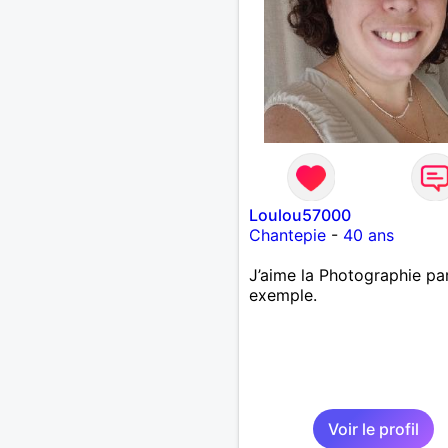
Loulou57000
Chantepie
-
40 ans
J’aime la Photographie pa
exemple.
Voir le profil