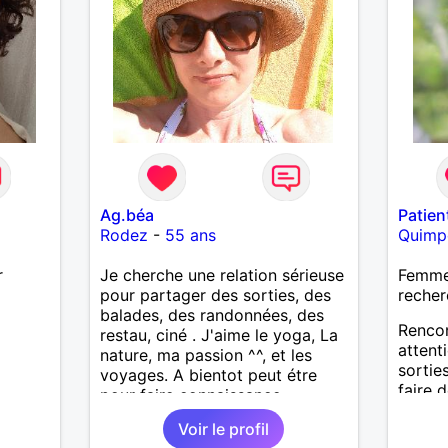
vie ma
faire t
marre 
Ag.béa
Patien
Rodez
-
55 ans
Quimp
r
Je cherche une relation sérieuse
Femme 
pour partager des sorties, des
recher
balades, des randonnées, des
Renco
restau, ciné . J'aime le yoga, La
attent
nature, ma passion ^^, et les
sortie
voyages. A bientot peut étre
faire 
pour faire connaissance
fait u
Voir le profil
shopin