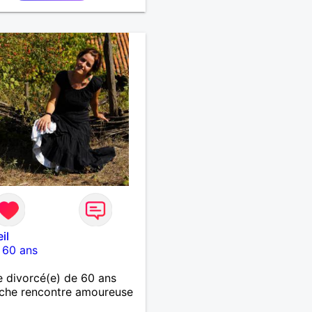
il
-
60 ans
 divorcé(e) de 60 ans
che rencontre amoureuse