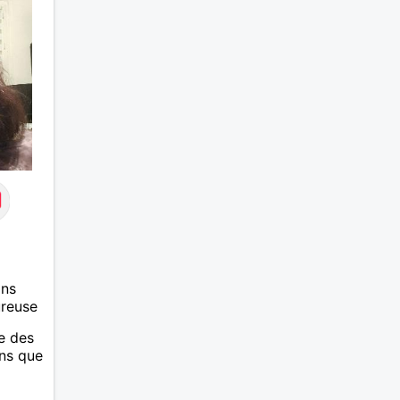
et
onne
s fait
 .
ans
ureuse
te des
ens que