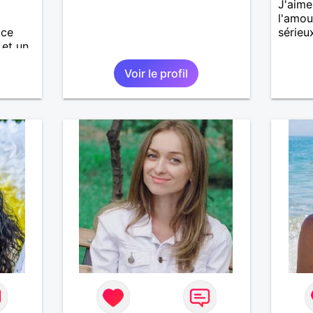
J'aime
l'amou
ice
sérieux
 et un
Voir le profil