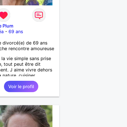
e Plum
éa
-
69 ans
 divorcé(e) de 69 ans
che rencontre amoureuse
 la vie simple sans prise
e, tout peut être dit
ent. J aime vivre dehors
 nature, cuisiner,
ner, camper, voyager,
Voir le profil
rir, comprendre des
ux trucs techniques et
vie des êtres vivants. J
anser, faire la fête. Je ne
ratiquement pas d alcool,
e rarement, je ris souvent.
rche un vrai amoureux
ontinuer à profiter de la