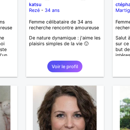
katsu
ctéph
Rezé
-
34 ans
Marti
ns
Femme célibataire de 34 ans
Femme 
ureuse
recherche rencontre amoureuse
recher
he
De nature dynamique : j'aime les
Salut à
oi
plaisirs simples de la vie 🙂
sur ce
ste
but de
d'un
intére
l'homm
Voir le profil
,
quelqu
ors
garçon
'il te
pourqu
ir et
rassur
que je 