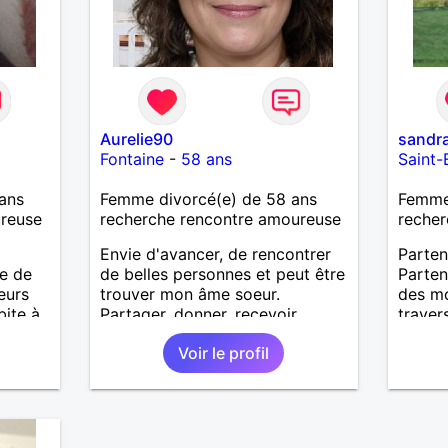
Aurelie90
sandr
Fontaine
-
58 ans
Saint-
ans
Femme divorcé(e) de 58 ans
Femme 
ureuse
recherche rencontre amoureuse
recher
Envie d'avancer, de rencontrer
Parten
me de
de belles personnes et peut être
Parten
eurs
trouver mon âme soeur.
des m
bite à
Partager, donner, recevoir.
travers
e
Apprendre à se connaître et voir
les ba
Voir le profil
e 53-
ce que l'avenir nous réserve !
un pre
tours
juste 
n 1er
compli
ux et