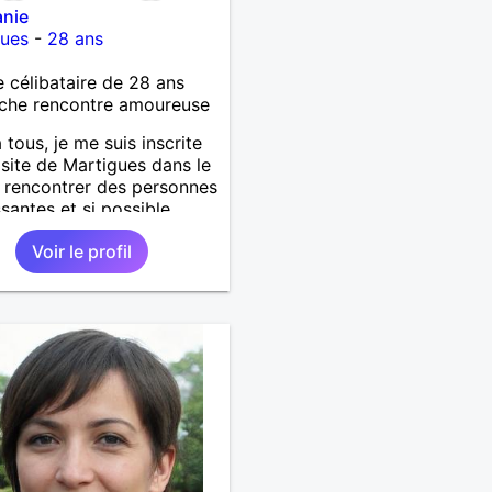
anie
gues
-
28 ans
célibataire de 28 ans
che rencontre amoureuse
 tous, je me suis inscrite
 site de Martigues dans le
 rencontrer des personnes
ssantes et si possible
e de ma vie. Je suis
Voir le profil
'un de timide quand un
 me plaît et c'est
oi j'ai besoin d'être
ée et c'est pour ça aussi
suis là.