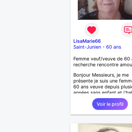
LisaMarie66
Saint-Junien
-
60 ans
Femme veuf/veuve de 60 
recherche rencontre amo
Bonjour Messieurs, je me
présente je suis une fem
60 ans veuve depuis plusi
années sans enfant et j'ha
St-Junien Haute-Vienne. J
Voir le profil
recherche un homme entr
64 ans ou j'habite et alen
pour faire connaissance e
lieu. À voir par la suite. Je
recherche un homme série