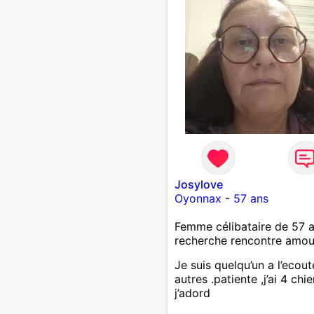
honnête et qui soit gentil 
sincère, attentionné et à
l'écoute. Je suis une pers
sérieuse à qui la vie n'a pa
de cadeaux. Pas de vie à 2
Relation sérieuse et suivie
uniquement
Josylove
Oyonnax
-
57 ans
Femme célibataire de 57 
recherche rencontre amo
Je suis quelqu’un a l’ecou
autres .patiente ,j’ai 4 chi
j’adord