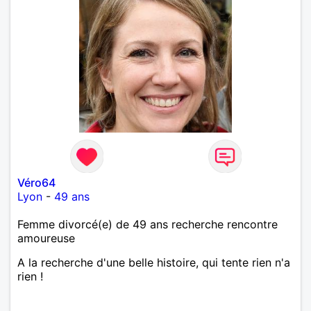
Véro64
Lyon
-
49 ans
Femme divorcé(e) de 49 ans recherche rencontre
amoureuse
A la recherche d'une belle histoire, qui tente rien n'a
rien !