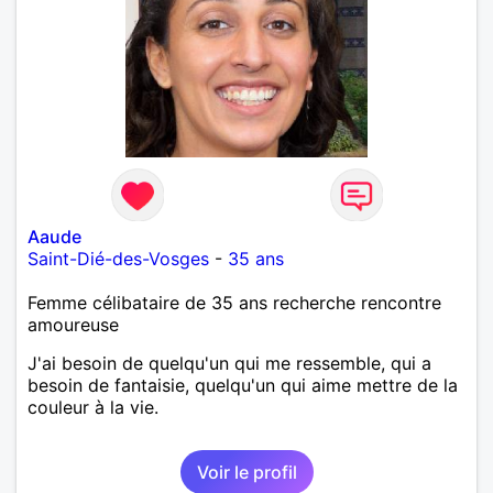
Aaude
Saint-Dié-des-Vosges
-
35 ans
Femme célibataire de 35 ans recherche rencontre
amoureuse
J'ai besoin de quelqu'un qui me ressemble, qui a
besoin de fantaisie, quelqu'un qui aime mettre de la
couleur à la vie.
Voir le profil