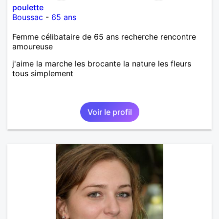
poulette
Boussac
-
65 ans
Femme célibataire de 65 ans recherche rencontre
amoureuse
j'aime la marche les brocante la nature les fleurs
tous simplement
Voir le profil