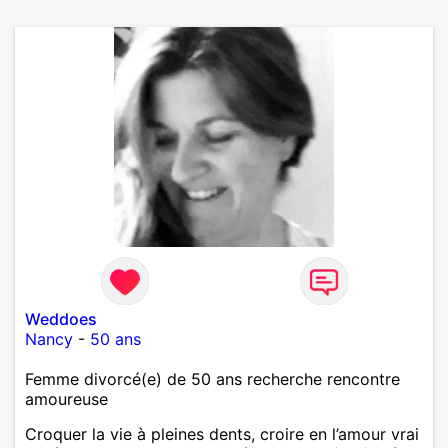
Weddoes
Nancy
-
50 ans
Femme divorcé(e) de 50 ans recherche rencontre
amoureuse
Croquer la vie à pleines dents, croire en l’amour vrai