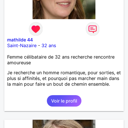
mathilde 44
Saint-Nazaire
-
32 ans
Femme célibataire de 32 ans recherche rencontre
amoureuse
Je recherche un homme romantique, pour sorties, et
plus si affinités, et pourquoi pas marcher main dans
la main pour faire un bout de chemin ensemble.
Voir le profil