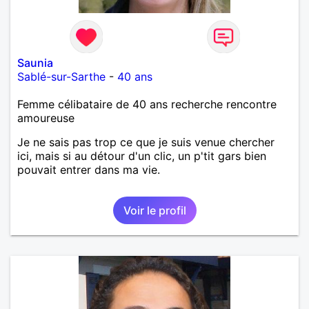
Saunia
Sablé-sur-Sarthe
-
40 ans
Femme célibataire de 40 ans recherche rencontre
amoureuse
Je ne sais pas trop ce que je suis venue chercher
ici, mais si au détour d'un clic, un p'tit gars bien
pouvait entrer dans ma vie.
Voir le profil