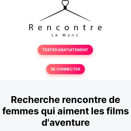
TESTER GRATUITEMENT
SE CONNECTER
Recherche rencontre de
femmes qui aiment les films
d'aventure