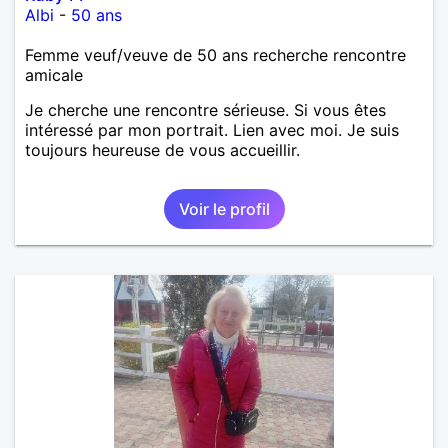
Albi
-
50 ans
Femme veuf/veuve de 50 ans recherche rencontre
amicale
Je cherche une rencontre sérieuse. Si vous êtes
intéressé par mon portrait. Lien avec moi. Je suis
toujours heureuse de vous accueillir.
Voir le profil