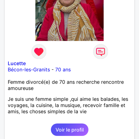
Lucette
Bécon-les-Granits
-
70 ans
Femme divorcé(e) de 70 ans recherche rencontre
amoureuse
Je suis une femme simple ,qui aime les balades, les
voyages, la cuisine, la musique, recevoir famille et
amis, les choses simples de la vie
Voir le profil