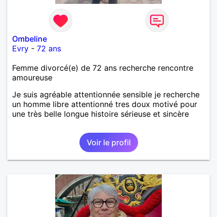
Ombeline
Evry
-
72 ans
Femme divorcé(e) de 72 ans recherche rencontre
amoureuse
Je suis agréable attentionnée sensible je recherche
un homme libre attentionné tres doux motivé pour
une très belle longue histoire sérieuse et sincère
Voir le profil