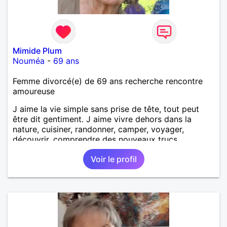
Mimide Plum
Nouméa
-
69 ans
Femme divorcé(e) de 69 ans recherche rencontre
amoureuse
J aime la vie simple sans prise de tête, tout peut
être dit gentiment. J aime vivre dehors dans la
nature, cuisiner, randonner, camper, voyager,
découvrir, comprendre des nouveaux trucs
techniques et sur la vie des êtres vivants. J aime
Voir le profil
danser, faire la fête. Je ne bois pratiquement pas d
alcool, je fume rarement, je ris souvent. Je cherche
un vrai amoureux pour continuer à profiter de la vie
mais à deux. Je peux tout faire toute seule, mais j
en ai marre je veux partagé et rigoler