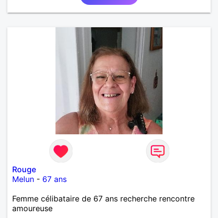
Rouge
Melun
-
67 ans
Femme célibataire de 67 ans recherche rencontre
amoureuse