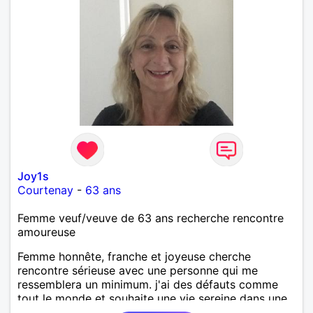
Joy1s
Courtenay
-
63 ans
Femme veuf/veuve de 63 ans recherche rencontre
amoureuse
Femme honnête, franche et joyeuse cherche
rencontre sérieuse avec une personne qui me
ressemblera un minimum. j'ai des défauts comme
tout le monde et souhaite une vie sereine dans une
relation sur du long terme.