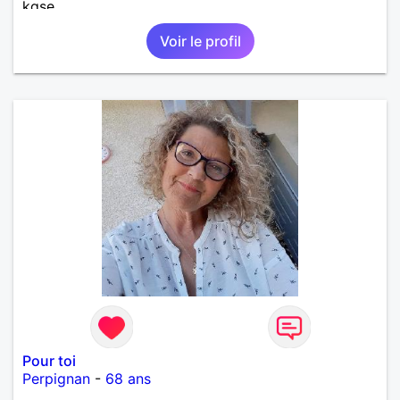
kgse
Voir le profil
Pour toi
Perpignan
-
68 ans