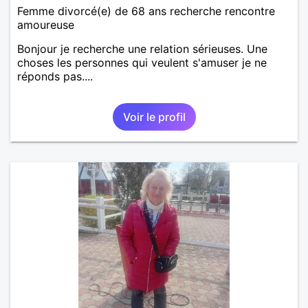
Femme divorcé(e) de 68 ans recherche rencontre
amoureuse
Bonjour je recherche une relation sérieuses. Une
choses les personnes qui veulent s'amuser je ne
réponds pas....
Voir le profil