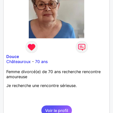
Douce
Châteauroux
-
70 ans
Femme divorcé(e) de 70 ans recherche rencontre
amoureuse
Je recherche une rencontre sérieuse.
Voir le profil