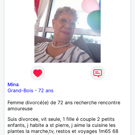
Mina
Grand-Bois
-
72 ans
Femme divorcé(e) de 72 ans recherche rencontre
amoureuse
Suis divorcee, vit seule, 1 fille é couple 2 petits
enfants, j habite a st pierre, j aime la cuisine les
plantes la marche,tv, restos et voyages 1m65 68