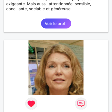
exigeante. Mais aussi, attentionnée, sensible,
conciliante, sociable et généreuse.
Voir le profil