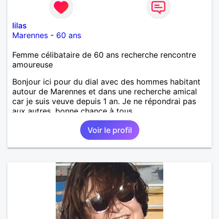
lilas
Marennes
-
60 ans
Femme célibataire de 60 ans recherche rencontre
amoureuse
Bonjour ici pour du dial avec des hommes habitant
autour de Marennes et dans une recherche amical
car je suis veuve depuis 1 an. Je ne répondrai pas
aux autres, bonne chance à tous.
Voir le profil