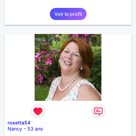
Voir le profil
rosetta54
Nancy
-
53 ans