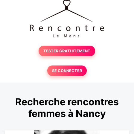
TESTER GRATUITEMENT
SE CONNECTER
Recherche rencontres
femmes à Nancy