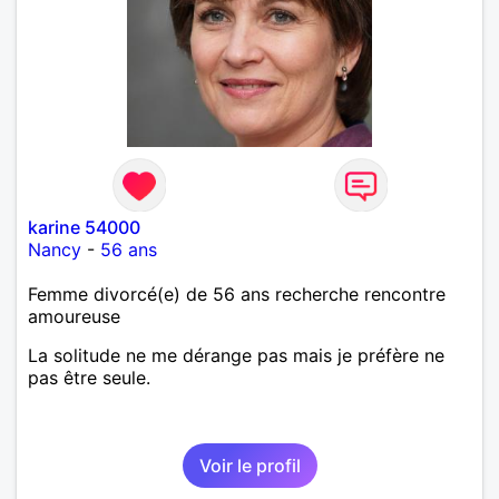
karine 54000
Nancy
-
56 ans
Femme divorcé(e) de 56 ans recherche rencontre
amoureuse
La solitude ne me dérange pas mais je préfère ne
pas être seule.
Voir le profil