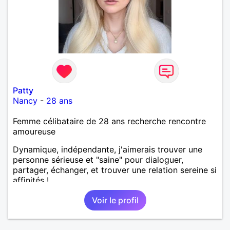
Patty
Nancy
-
28 ans
Femme célibataire de 28 ans recherche rencontre
amoureuse
Dynamique, indépendante, j'aimerais trouver une
personne sérieuse et "saine" pour dialoguer,
partager, échanger, et trouver une relation sereine si
affinités !
Voir le profil