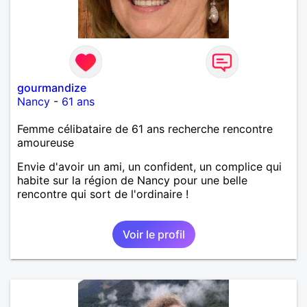
gourmandize
Nancy
-
61 ans
Femme célibataire de 61 ans recherche rencontre
amoureuse
Envie d'avoir un ami, un confident, un complice qui
habite sur la région de Nancy pour une belle
rencontre qui sort de l'ordinaire !
Voir le profil