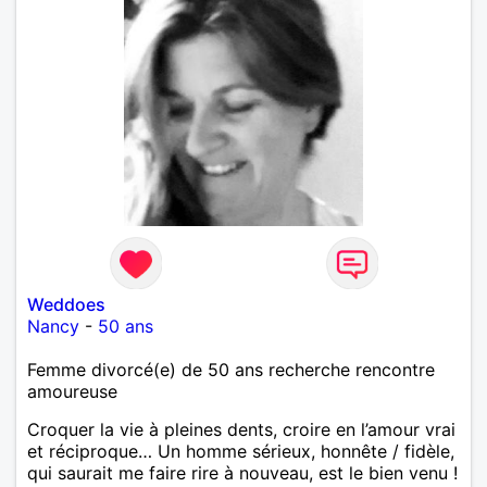
Weddoes
Nancy
-
50 ans
Femme divorcé(e) de 50 ans recherche rencontre
amoureuse
Croquer la vie à pleines dents, croire en l’amour vrai
et réciproque… Un homme sérieux, honnête / fidèle,
qui saurait me faire rire à nouveau, est le bien venu !