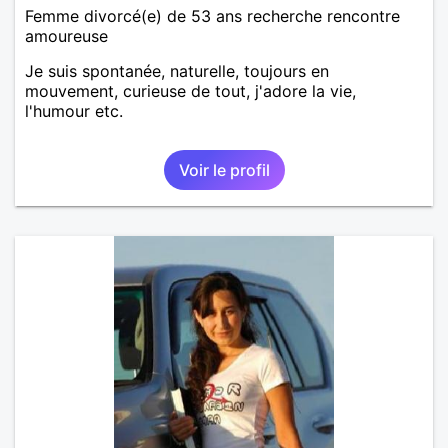
Femme divorcé(e) de 53 ans recherche rencontre
amoureuse
Je suis spontanée, naturelle, toujours en
mouvement, curieuse de tout, j'adore la vie,
l'humour etc.
Voir le profil