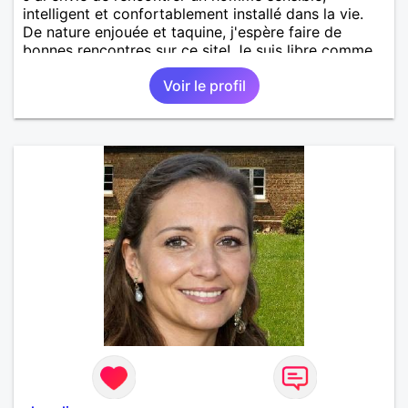
intelligent et confortablement installé dans la vie.
De nature enjouée et taquine, j'espère faire de
bonnes rencontres sur ce site! Je suis libre comme
l'air... À très vite.
Voir le profil