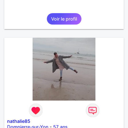
Voir le profil
nathalie85
Dompierre-sur-Yon
-
57 ans