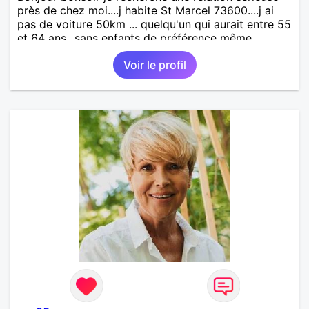
près de chez moi....j habite St Marcel 73600....j ai
pas de voiture 50km ... quelqu'un qui aurait entre 55
et 64 ans...sans enfants de préférence même
adultes et qui n aurait garder aucun contact avec
Voir le profil
une où plusieurs ex...si vous correspondez à ma
recherche ecrivez moi je vous répondrai...