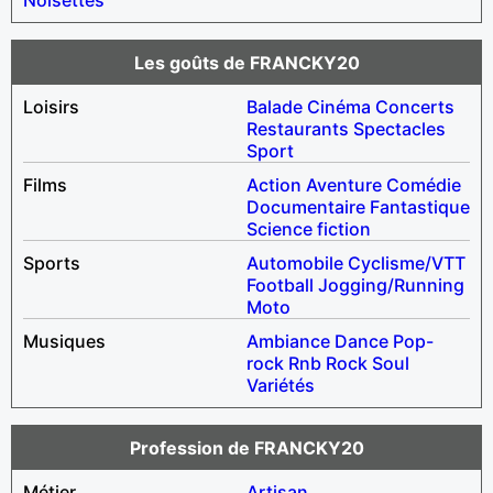
Les goûts de FRANCKY20
Loisirs
Balade
Cinéma
Concerts
Restaurants
Spectacles
Sport
Films
Action
Aventure
Comédie
Documentaire
Fantastique
Science fiction
Sports
Automobile
Cyclisme/VTT
Football
Jogging/Running
Moto
Musiques
Ambiance
Dance
Pop-
rock
Rnb
Rock
Soul
Variétés
Profession de FRANCKY20
Métier
Artisan