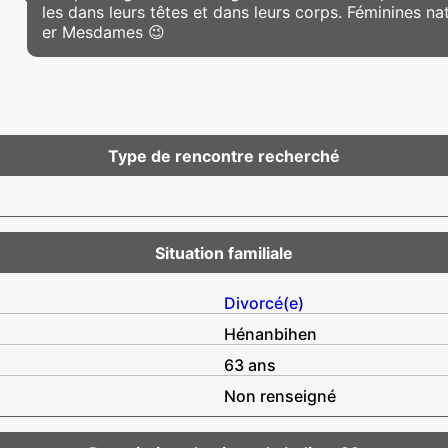
les dans leurs têtes et dans leurs corps. Féminines na
er Mesdames 😉
Type de rencontre recherché
Situation familiale
Divorcé(e)
Hénanbihen
63 ans
Non renseigné