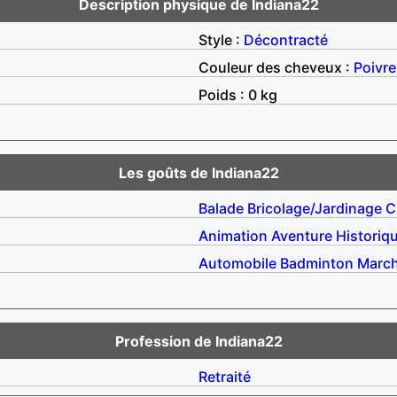
Description physique de Indiana22
Style :
Décontracté
Couleur des cheveux :
Poivre
Poids : 0 kg
Les goûts de Indiana22
Balade
Bricolage/Jardinage
C
Animation
Aventure
Historiq
Automobile
Badminton
Marc
Profession de Indiana22
Retraité