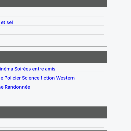
 et sel
inéma
Soirées entre amis
ue
Policier
Science fiction
Western
he
Randonnée