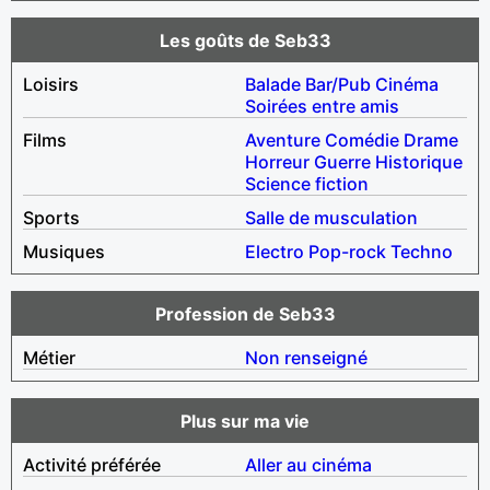
Les goûts de Seb33
Loisirs
Balade
Bar/Pub
Cinéma
Soirées entre amis
Films
Aventure
Comédie
Drame
Horreur
Guerre
Historique
Science fiction
Sports
Salle de musculation
Musiques
Electro
Pop-rock
Techno
Profession de Seb33
Métier
Non renseigné
Plus sur ma vie
Activité préférée
Aller au cinéma