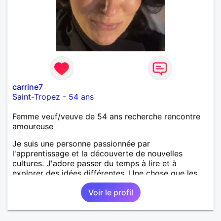
carrine7
Saint-Tropez
-
54 ans
Femme veuf/veuve de 54 ans recherche rencontre
amoureuse
Je suis une personne passionnée par
l'apprentissage et la découverte de nouvelles
cultures. J'adore passer du temps à lire et à
explorer des idées différentes. Une chose que les
autres doivent savoir sur moi, c'est que j'apprécie
Voir le profil
énormément les échanges authentiques et les
conversations profondes. De plus, je suis toujours
prêt à aider et à soutenir ceux qui en ont besoin.