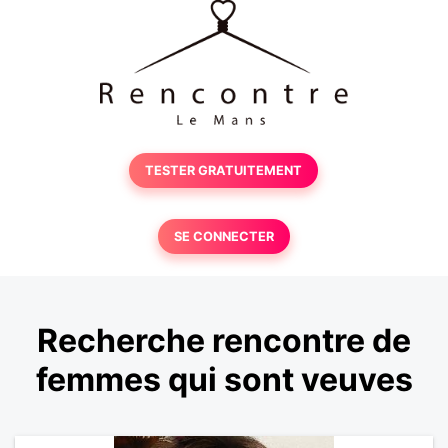
TESTER GRATUITEMENT
SE CONNECTER
Recherche rencontre de
femmes qui sont veuves