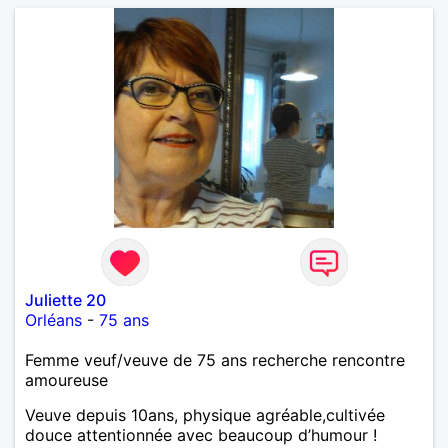
J'espère que cela vous donne un aperçu de qui je
suis ! J’aime beaucoup cette idée de « donner un
petit coup de pouce au destin »… c’est aussi ce qui
m’a amenée ici, avec l’envie simple de provoquer
une belle rencontre. Ce que je recherche me parle
énormément. Pour moi, une relation se construit sur
la simplicité, la complicité, la sincérité et surtout ces
fameux fous rires du quotidien qui rendent tout plus
léger. Je ne cherche rien de compliqué, juste
quelqu’un avec qui être bien, partager et construire
quelque chose de vrai dans la durée. J’aime les
choses simples : les balades, découvrir de nouveaux
endroits, discuter de tout et de rien, parfois refaire
le monde, parfois juste rire sans raison. J’apprécie
aussi la musique, les films et séries, et lire quand un
Juliette 20
livre me captive. Plus largement, j’aime les voyages,
Orléans
-
75 ans
les restaurants entre amis, les animaux, la nature, la
famille… et tout ce qui permet de profiter
Femme veuf/veuve de 75 ans recherche rencontre
pleinement de la vie. Je reste une personne entière,
amoureuse
directe, avec du caractère, mais aussi de la
bienveillance. Je trouve ça précieux. Savoir dire les
Veuve depuis 10ans, physique agréable,cultivée
choses, reconnaître ses erreurs, rester soi-même…
douce attentionnée avec beaucoup d’humour !
ce sont de vraies qualités. Ce mélange de douceur