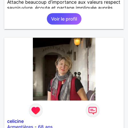
Attache beaucoup d’importance aux valeurs respect
et de taquinerie me parle beaucoup. Plutôt timide
savoir-vivre, écoute et partage impliquée auprès
au début en toute chose, mais une fois en
des personnes en difficulté ! Loisirs cinéma théâtre
confiance, je me dévoile plus facilement, avec une
Voir le profil
concerts musique, expositions décoration adore
pointe de taquinerie aussi. Je crois profondément
cuisiner recevoir! Être plutôt que paraître !!! pas
que l’amour n’est pas une question de perfection,
compliquée ! Recherche Monsieur ayant les mêmes
mais de sincérité et d’engagement. Aimer, c’est faire
aspirations! Je suis très coquette bcbg souhaite
confiance, accepter l’autre tel qu’il est, avec ses
monsieur prenant soin de sa personne!
qualités et ses imperfections. Ce n’est pas trouver
quelqu’un de parfait, mais construire ensemble une
histoire unique, faite de complicité, de moments
forts, de désaccords parfois, mais surtout d’une
envie d’avancer à deux. Je tiens aussi à être
honnête sur certains points importants pour moi : je
n’aime pas le mensonge, la tricherie, le racisme, la
brutalité, ni tout ce qui peut nuire à l’autre, comme
les excès ou les comportements destructeurs. Je
privilégie avant tout la sincérité, la confiance, la
bienveillance et la chaleur humaine, car ce sont,
pour moi, les vraies bases d’une relation saine et
durable. J’ai vraiment pris plaisir à vous écrire et
j’aimerais beaucoup continuer à vous découvrir. Dis-
celicine
moi, à quoi ressemblerait pour vous une journée
Armentières
-
68 ans