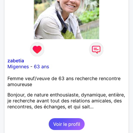
facile les rencontres. Donc ne me parler pas de
distance. Bonne chance.
zabetia
Migennes
-
63 ans
Femme veuf/veuve de 63 ans recherche rencontre
amoureuse
Bonjour, de nature enthousiaste, dynamique, entière,
je recherche avant tout des relations amicales, des
rencontres, des échanges, et qui sait...
Voir le profil