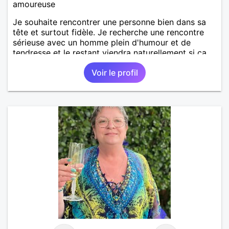
amoureuse
Je souhaite rencontrer une personne bien dans sa
tête et surtout fidèle. Je recherche une rencontre
sérieuse avec un homme plein d'humour et de
tendresse et le restant viendra naturellement si ça
doit le faire.
Voir le profil