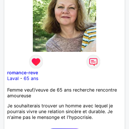
romance-reve
Laval
-
65 ans
Femme veuf/veuve de 65 ans recherche rencontre
amoureuse
Je souhaiterais trouver un homme avec lequel je
pourrais vivre une relation sincère et durable. Je
n'aime pas le mensonge et l'hypocrisie.