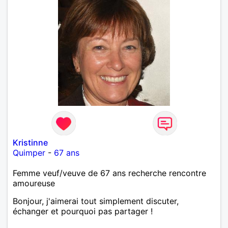
Kristinne
Quimper
-
67 ans
Femme veuf/veuve de 67 ans recherche rencontre
amoureuse
Bonjour, j'aimerai tout simplement discuter,
échanger et pourquoi pas partager !