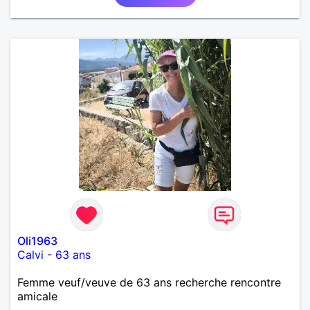
Oli1963
Calvi
-
63 ans
Femme veuf/veuve de 63 ans recherche rencontre
amicale