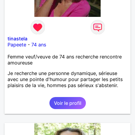
tinastela
Papeete
-
74 ans
Femme veuf/veuve de 74 ans recherche rencontre
amoureuse
Je recherche une personne dynamique, sérieuse
avec une pointe d'humour pour partager les petits
plaisirs de la vie, hommes pas sérieux s'abstenir.
Voir le profil