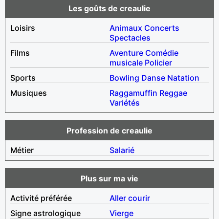
Les goûts de creaulie
Loisirs
Animaux
Concerts
Spectacles
Films
Aventure
Comédie
musicale
Policier
Sports
Bowling
Danse
Natation
Musiques
Raggamuffin
Reggae
Variétés
Profession de creaulie
Métier
Salarié
Plus sur ma vie
Activité préférée
Aller courir
Signe astrologique
Vierge