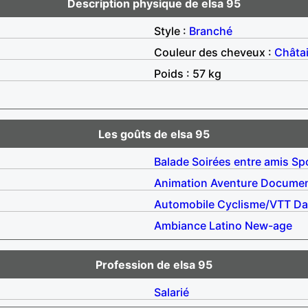
Description physique de elsa 95
Style :
Branché
Couleur des cheveux :
Châta
Poids : 57 kg
Les goûts de elsa 95
Balade
Soirées entre amis
Sp
Animation
Aventure
Documen
Automobile
Cyclisme/VTT
Da
Ambiance
Latino
New-age
Profession de elsa 95
Salarié