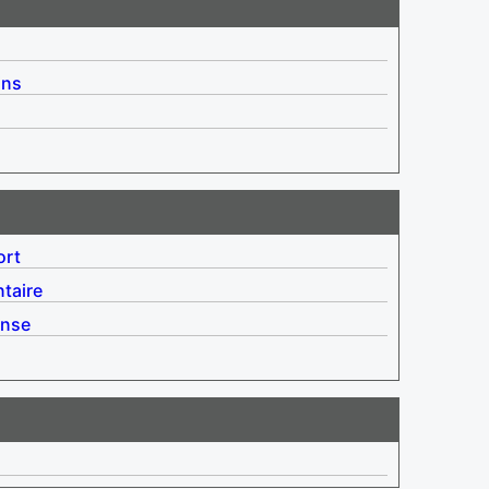
ins
ort
taire
nse