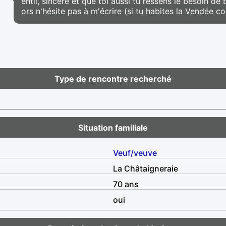
entil, sincère et que toi aussi tu ressens le besoin de
ors n'hésite pas à m'écrire (si tu habites la Vendée c
Type de rencontre recherché
Situation familiale
Veuf/veuve
La Châtaigneraie
70 ans
oui