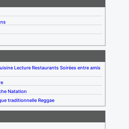
ins
uisine
Lecture
Restaurants
Soirées entre amis
re
che
Natation
ue traditionnelle
Reggae