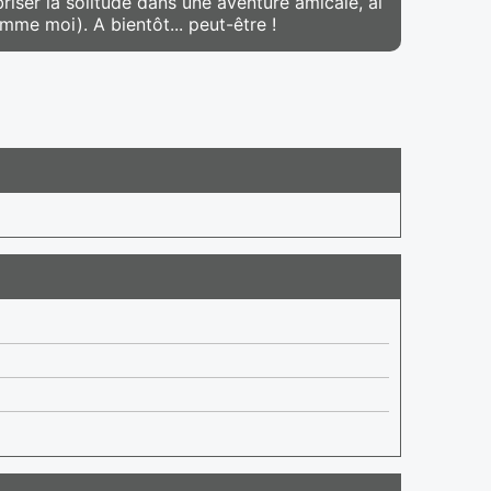
 briser la solitude dans une aventure amicale, al
omme moi). A bientôt... peut-être !