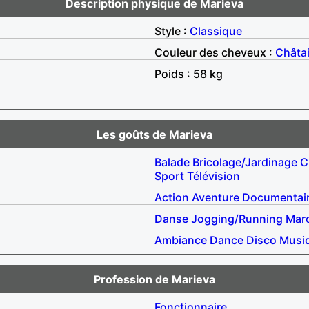
Description physique de Marieva
Style :
Classique
Couleur des cheveux :
Châta
Poids : 58 kg
Les goûts de Marieva
Balade
Bricolage/Jardinage
C
Sport
Télévision
Action
Aventure
Documentai
Danse
Jogging/Running
Mar
Ambiance
Dance
Disco
Musiq
Profession de Marieva
Fonctionnaire